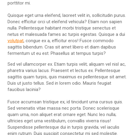
porttitor mi.
Quisque eget urna eleifend, laoreet velit in, sollicitudin purus.
Donec efficitur orci ut eleifend vehicula? Etiam non sapien
nulla. Pellentesque habitant morbi tristique senectus et
netus et malesuada fames ac turpis egestas. Quisque a dui
volutpat
, congue ex a, efficitur eros! Fusce commodo
sagittis bibendum. Cras sit amet libero et diam dapibus
fermentum ut eu est. Phasellus at tempus turpis?
Sed vel ullamcorper ex. Etiam turpis velit; aliquam vel nisl ac,
pharetra varius lacus. Praesent et lectus ex. Pellentesque
sagittis quam turpis, quis maximus ex pellentesque sit amet.
Duis ut justo tellus. Sed in lorem odio. Mauris feugiat
faucibus lacinia?
Fusce accumsan tristique ex, id tincidunt urna cursus quis.
Sed venenatis vitae massa nec porta. Donec scelerisque
quam urna, non aliquet erat ornare eget. Nunc leo nulla;
ultricies eget urna vestibulum, convallis viverra risus!
Suspendisse pellentesque dui in turpis gravida; vel iaculis
enim rutrum. Duis suscipit consectetur mi sed molestie.