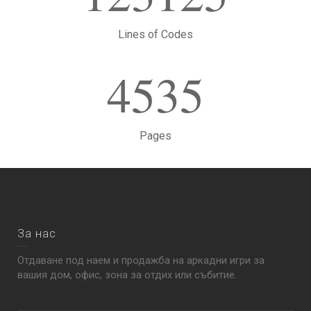
Lines of Codes
4535
Pages
За нас
Отдаване под наем и продажба на аркадни игри за
вашия дом, офис, зона за отдих или събитие.