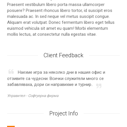
Praesent vestibulum libero porta massa ullamcorper
posuere? Praesent rhoncus libero tortor, id suscipit eros
malesuada ac. In sed neque vel metus suscipit congue.
Aliquam erat volutpat. Donec fermentum libero eget tellus
euismod vehicula sit amet eu quam! Morbi elementum
mollis lectus, at consectetur nulla egestas vitae.
Client Feedback
Наехме игра за няколко дни в нашия офис и
отзивите са чудесни. Всички служители много се
забавляваха, дори си направихме и турнир..
Управител -
Софтуерна фирма
Project Info