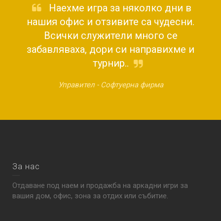
Наехме игра за няколко дни в
нашия офис и отзивите са чудесни.
Всички служители много се
забавляваха, дори си направихме и
турнир..
Управител -
Софтуерна фирма
За нас
Отдаване под наем и продажба на аркадни игри за
вашия дом, офис, зона за отдих или събитие.