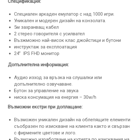
Спецификация:
Специален аркаден емулатор с над 1000 игри.
Уникален и модерен дизайн на конзолата.
5м захранващ кабел
2 стерео говорителя с усилвател
Възжможно най-висок клас джойстици и бутони
инструктаж за експлоатация
24” IPS FHD монитор
Допълнителна информация:
Аудио изход за връзка на слушалки или
допълнително озвучаване.
Бутон за управление на звука
ниска консумация на енергия – 30w/h
Възможни екстри при доплащане:
Възможен уникален дизайн на облепящите елементи
съобразен по изискване на клиента както и свързан
с фирмените цветове и лого.
Възможно изработване на кутията по изисквания на