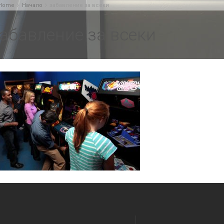
Home
Начало
забавление за всеки
абавление за всеки