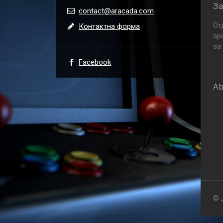
За
contact@aracada.com
От
Контактна форма
ар
за
Facebook
Ab
© 