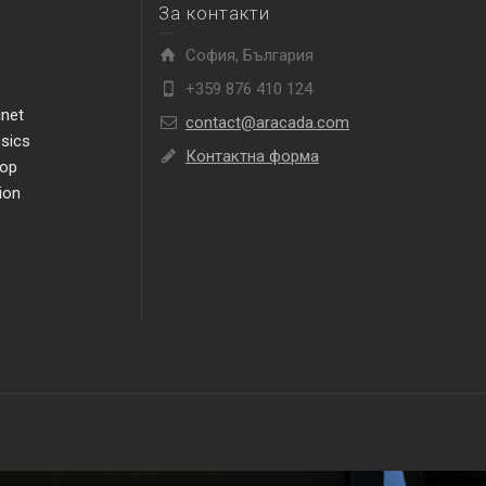
За контакти
София, България
+359 876 410 124
inet
contact@aracada.com
ssics
Контактна форма
top
ion