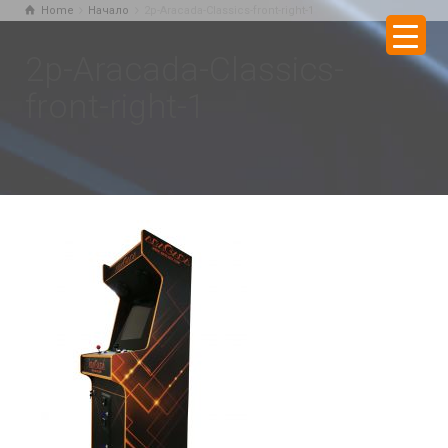
Home
Начало
2p-Aracada-Classics-front-right-1
2p-Aracada-Classics-
front-right-1