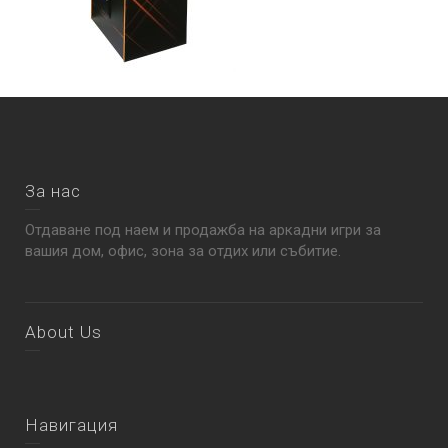
За нас
Отдаване под наем и продажба на аркадни игри за
вашия дом, офис, зона за отдих или събитие.
About Us
Навигация